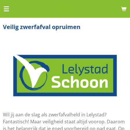
Ga
direct
naar
Veilig zwerfafval opruimen
de
hoofdinhoud
Wil jij aan de slag als zwerfafvalheld in Lelystad?
Fantastisch! Maar veiligheid staat altijd voorop. Daarom
is het belangrijk dat je goed voorbereid op pad gaat. Op