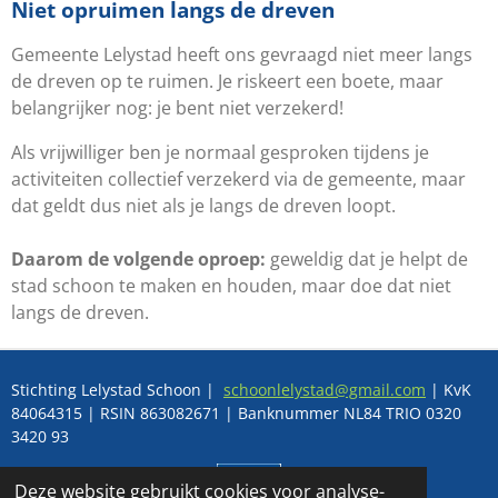
Niet opruimen langs de dreven
Gemeente Lelystad heeft ons gevraagd niet meer langs
de dreven op te ruimen. Je riskeert een boete, maar
belangrijker nog: je bent niet verzekerd!
Als vrijwilliger ben je normaal gesproken tijdens je
activiteiten collectief verzekerd via de gemeente, maar
dat geldt dus niet als je langs de dreven loopt.
Daarom de volgende oproep:
geweldig dat je helpt de
stad schoon te maken en houden, maar doe dat niet
langs de dreven.
Stichting Lelystad Schoon |
schoonlelystad@gmail.com
|
KvK
84064315 | RSIN 863082671 | Banknummer NL84 TRIO 0320
3420 93
Deze website gebruikt cookies voor analyse-